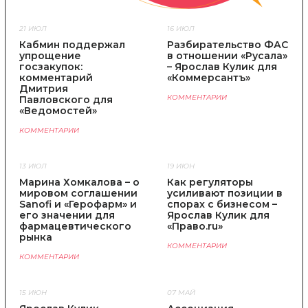
21 ИЮЛ
16 ИЮЛ
Кабмин поддержал
Разбирательство ФАС
упрощение
в отношении «Русала»
госзакупок:
– Ярослав Кулик для
комментарий
«Коммерсантъ»
Дмитрия
КОММЕНТАРИИ
Павловского для
«Ведомостей»
КОММЕНТАРИИ
13 ИЮЛ
19 ИЮН
Марина Хомкалова – о
Как регуляторы
мировом соглашении
усиливают позиции в
Sanofi и «Герофарм» и
спорах с бизнесом –
его значении для
Ярослав Кулик для
фармацевтического
«Право.ru»
рынка
КОММЕНТАРИИ
КОММЕНТАРИИ
15 ИЮН
07 МАЙ