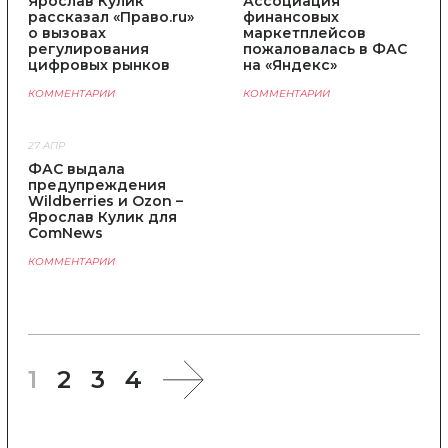
Ярослав Кулик
Ассоциация
рассказал «Право.ru»
финансовых
о вызовах
маркетплейсов
регулирования
пожаловалась в ФАС
цифровых рынков
на «Яндекс»
КОММЕНТАРИИ
КОММЕНТАРИИ
27 АПР
ФАС выдала
предупреждения
Wildberries и Ozon –
Ярослав Кулик для
ComNews
КОММЕНТАРИИ
1
2
3
4