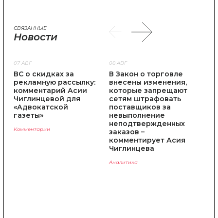
СВЯЗАННЫЕ
Новости
07 АВГ
08 АВГ
02 
ВС о скидках за
В Закон о торговле
Зак
рекламную рассылку:
внесены изменения,
штр
комментарий Асии
которые запрещают
нес
Чиглинцевой для
сетям штрафовать
объ
«Адвокатской
поставщиков за
Аси
газеты»
невыполнение
«Пр
неподтвержденных
Комментарии
Комм
заказов –
комментирует Асия
Чиглинцева
Аналитика