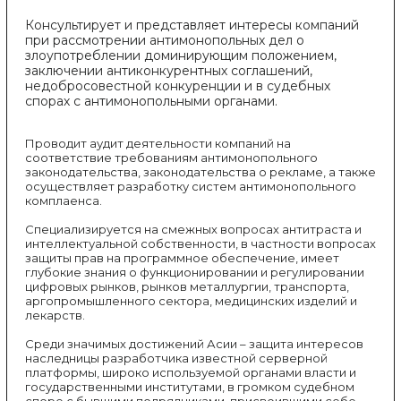
Консультирует и представляет интересы компаний
при рассмотрении антимонопольных дел о
злоупотреблении доминирующим положением,
заключении антиконкурентных соглашений,
недобросовестной конкуренции и в судебных
спорах с антимонопольными органами.
Проводит аудит деятельности компаний на
соответствие требованиям антимонопольного
законодательства, законодательства о рекламе, а также
осуществляет разработку систем антимонопольного
комплаенса.
Специализируется на смежных вопросах антитраста и
интеллектуальной собственности, в частности вопросах
защиты прав на программное обеспечение, имеет
глубокие знания о функционировании и регулировании
цифровых рынков, рынков металлургии, транспорта,
аргопромышленного сектора, медицинских изделий и
лекарств.
Среди значимых достижений Асии – защита интересов
наследницы разработчика известной серверной
платформы, широко используемой органами власти и
государственными институтами, в громком судебном
споре с бывшими подрядчиками, присвоившими себе