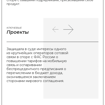
продукт.
КЛЮЧЕВЫЕ
Проекты
Защищала в суде интересы одного
Кон
из крупнейших операторов сотовой
кру
связи в споре с ФАС России о
дом
повышении тарифов на мобильную
изм
связь и оспаривании
усл
беспрецедентного предписания о
перечислении в бюджет дохода,
окончившемся заключением
сторонами мирового соглашения.