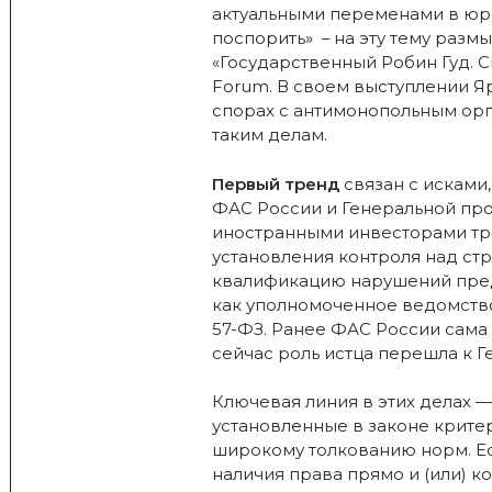
актуальными переменами в юри
поспорить» – на эту тему разм
«Государственный Робин Гуд. С
Forum. В своем выступлении Я
спорах с антимонопольным орга
таким делам.
Первый тренд
связан с исками
ФАС России и Генеральной пр
иностранными инвесторами тр
установления контроля над ст
квалификацию нарушений пред
как уполномоченное ведомств
57-ФЗ. Ранее ФАС России сама
сейчас роль истца перешла к Г
Ключевая линия в этих делах —
установленные в законе крите
широкому толкованию норм. Ес
наличия права прямо и (или) 