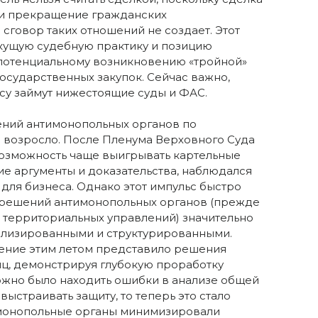
ли прекращение гражданских
сговор таких отношений не создает. Этот
кущую судебную практику и позицию
 потенциальному возникновению «тройной»
государственных закупок. Сейчас важно,
су займут нижестоящие суды и ФАС.
ний антимонопольных органов по
 возросло. После Пленума Верховного Суда
возможность чаще выигрывать картельные
ие аргументы и доказательства, наблюдался
 для бизнеса. Однако этот импульс быстро
о решений антимонопольных органов (прежде
х территориальных управлений) значительно
тализированными и структурированными.
ение этим летом представило решения
иц, демонстрируя глубокую проработку
ожно было находить ошибки в анализе общей
выстраивать защиту, то теперь это стало
тимонопольные органы минимизировали