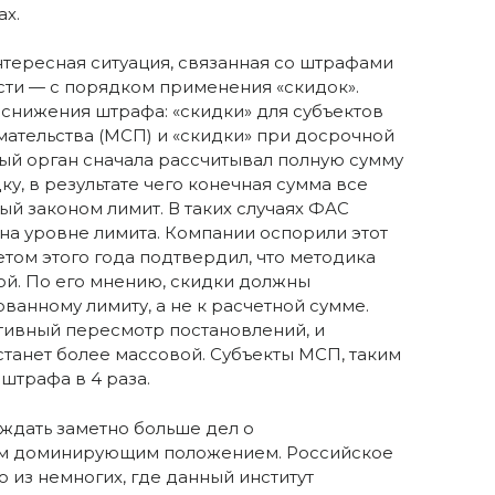
ах.
нтересная ситуация, связанная со штрафами
сти — с порядком применения «скидок».
 снижения штрафа: «скидки» для субъектов
ательства (МСП) и «скидки» при досрочной
ый орган сначала рассчитывал полную сумму
ку, в результате чего конечная сумма все
й законом лимит. В таких случаях ФАС
на уровне лимита. Компании оспорили этот
том этого года подтвердил, что методика
й. По его мнению, скидки должны
анному лимиту, а не к расчетной сумме.
ктивный пересмотр постановлений, и
 станет более массовой. Субъекты МСП, таким
штрафа в 4 раза.
уждать заметно больше дел о
м доминирующим положением. Российское
из немногих, где данный институт