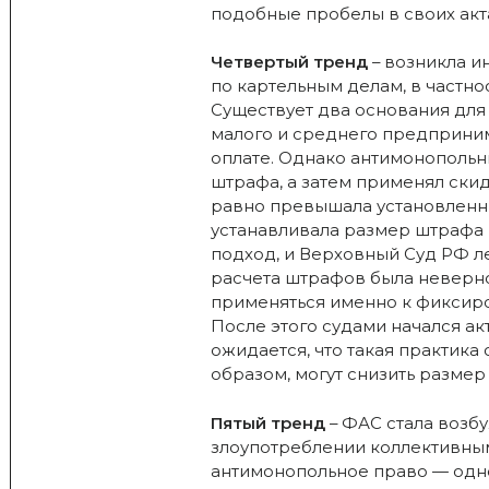
подобные пробелы в своих акт
Четвертый тренд
– возникла и
по картельным делам, в частно
Существует два основания для
малого и среднего предприним
оплате. Однако антимонопольн
штрафа, а затем применял скид
равно превышала установленны
устанавливала размер штрафа 
подход, и Верховный Суд РФ ле
расчета штрафов была неверно
применяться именно к фиксиров
После этого судами начался а
ожидается, что такая практика
образом, могут снизить размер 
Пятый тренд
– ФАС стала возб
злоупотреблении коллективны
антимонопольное право — одно 