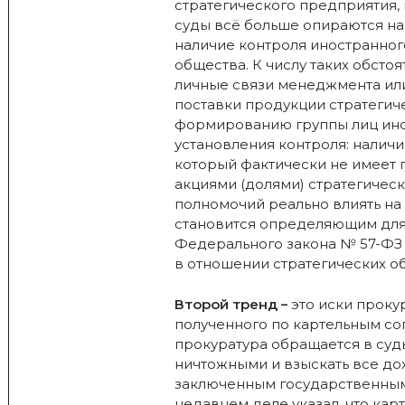
стратегического предприятия, 
суды всё больше опираются на
наличие контроля иностранног
общества. К числу таких обсто
личные связи менеджмента ил
поставки продукции стратегич
формированию группы лиц ино
установления контроля: наличи
который фактически не имеет 
акциями (долями) стратегическ
полномочий реально влиять на 
становится определяющим для
Федерального закона № 57-ФЗ 
в отношении стратегических о
Второй тренд –
это иски проку
полученного по картельным сог
прокуратура обращается в суды
ничтожными и взыскать все до
заключенным государственным
недавнем деле указал, что карт