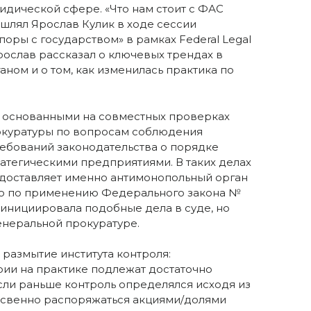
дической сфере. «Что нам стоит с ФАС
ышлял Ярослав Кулик в ходе сессии
поры с государством» в рамках Federal Legal
рослав рассказал о ключевых трендах в
ном и о том, как изменилась практика по
, основанными на совместных проверках
окуратуры по вопросам соблюдения
ебований законодательства о порядке
ратегическими предприятиями. В таких делах
оставляет именно антимонопольный орган
о по применению Федерального закона №
 инициировала подобные дела в суде, но
енеральной прокуратуре.
 размытие института контроля:
рии на практике подлежат достаточно
ли раньше контроль определялся исходя из
косвенно распоряжаться акциями/долями