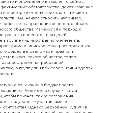
как это и определено в законе, то сейчас
 фактические обстоятельства, доказывающие
о инвестора в отношении стратегического
ятельств ФАС начала относить, например,
и конечные направления основного объема
еского общества. Изменился и подход к
странного инвестора для целей
е в группе лиц иностранного элемента,
прав прямо и (или) косвенно распоряжаться
ого общества, равно как и прав или
деятельность такого общества, теперь
 распространения требований
на такую группу лиц при совершении сделок
бществ.
ратуры о взыскании в бюджет всего
лашениям. Речь идет о случаях, когда
, чтобы признать такие соглашения
ходы, полученные участниками по
 контрактам. Однако Верховный Суд РФ в
ель нельзя считать сделкой, поскольку сделка