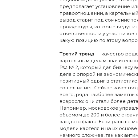
предполагает установление и
правоотношений, а картельный 
вывод ставит под сомнение те
прокуратуры, которые ведут к
ответственности у участников 
какую позицию по этому вопро
Третий тренд
— качество реше
картельным делам значительно
РФ № 2, который дал бизнесу 
дела с опорой на экономическ
позитивный сдвиг в статистике
сошел на нет. Сейчас качеств
всего, ряда наиболее заметны
возросло: они стали более де
Например, московское управл
объёмом до 200 и более стран
каждого факта. Если раньше м
модели картеля и на их основе 
намного сложнее, так как ан