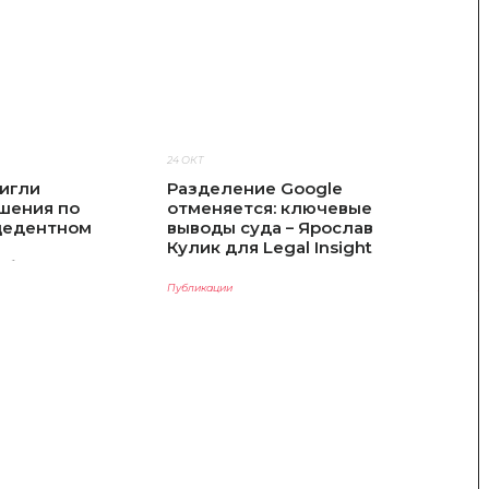
24 ОКТ
18
игли
Разделение Google
Я
шения по
отменяется: ключевые
а
цедентном
выводы суда – Ярослав
р
Кулик для Legal Insight
н
 бюджет 3
«
Публикации
А