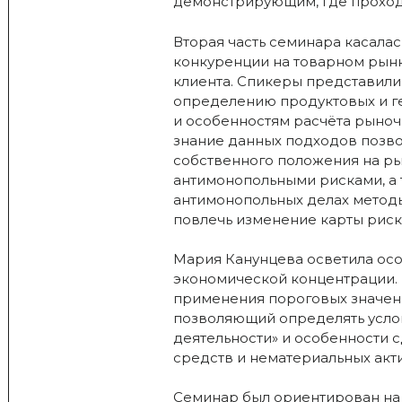
демонстрирующим, где проход
Вторая часть семинара касала
конкуренции на товарном рынк
клиента. Спикеры представил
определению продуктовых и г
и особенностям расчёта рыночн
знание данных подходов позв
собственного положения на ры
антимонопольными рисками, а
антимонопольных делах метод
повлечь изменение карты риско
Мария Канунцева осветила осо
экономической концентрации. 
применения пороговых значени
позволяющий определять усло
деятельности» и особенности 
средств и нематериальных акт
Семинар был ориентирован на 