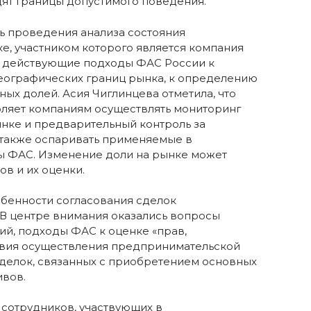
ят границы допустимого поведения.
сь проведения анализа состояния
е, участником которого является компания
и действующие подходы ФАС России к
еографических границ рынка, к определению
ых долей. Асия Чиглинцева отметила, что
оляет компаниям осуществлять мониторинг
нке и предварительный контроль за
 также оспаривать применяемые в
ы ФАС. Изменение доли на рынке может
в и их оценки.
бенности согласования сделок
В центре внимания оказались вопросы
й, подходы ФАС к оценке «прав,
вия осуществления предпринимательской
сделок, связанных с приобретением основных
ивов.
сотрудников, участвующих в