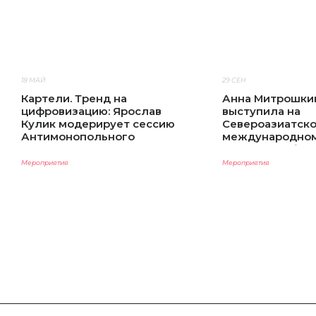
18 МАЙ
29 СЕН
Картели. Тренд на
Анна Митрошки
цифровизацию: Ярослав
выступила на
Кулик модерирует сессию
Североазиатск
Антимонопольного
международно
форума
«Право для биз
Мероприятия
Мероприятия