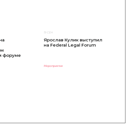
19 СЕН
1
на
Ярослав Кулик выступил
Я
на Federal Legal Forum
м
ом
«
м форуме
р
неса»
р
д
Мероприятия
М
п
п