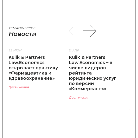
ТЕМАТИЧЕСКИЕ
Новости
29 ИЮН
11 АПР
10 М
Kulik & Partners
Kulik & Partners
Адв
Law.Economics
Law.Economics – в
Par
открывает практику
числе лидеров
Law
«Фармацевтика и
рейтинга
отм
здравоохранение»
юридических услуг
ре
по версии
«Пр
Достижения
«Коммерсантъ»
обл
ант
Достижения
пра
Дост