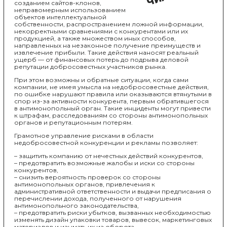
созданием сайтов-клонов,
неправомерным использованием
объектов интеллектуальной
собственности, распространением ложной информации,
некорректными сравнениями с конкурентами или их
продукцией, а также множеством иных способов,
направленных на незаконное получение преимуществ и
извлечение прибыли. Такие действия наносят реальный
ущерб — от финансовых потерь до подрыва деловой
репутации добросовестных участников рынка.
При этом возможны и обратные ситуации, когда сами
компании, не имея умысла на недобросовестные действия,
по ошибке нарушают правила или оказываются втянутыми в
спор из-за активности конкурента, первым обратившегося
в антимонопольный орган. Такие инциденты могут привести
к штрафам, расследованиям со стороны антимонопольных
органов и репутационным потерям.
Грамотное управление рисками в области
недобросовестной конкуренции и рекламы позволяет:
– защитить компанию от нечестных действий конкурентов,
– предотвратить возможные жалобы и иски со стороны
конкурентов,
– снизить вероятность проверок со стороны
антимонопольных органов, привлечения к
административной ответственности и выдачи предписания о
перечислении дохода, полученного от нарушения
антимонопольного законодательства,
– предотвратить риски убытков, вызванных необходимостью
изменять дизайн упаковки товаров, вывесок, маркетинговых
материалов и изымать их из оборота,